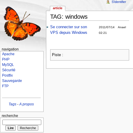
S'identifier
article
TAG: windows
Se connecter sur son
2011/07/14
Anael
VPS depuis Windows
02:21
navigation
Apache
Piste :
PHP
MySQL
Sécurité
Postfix
Sauvegarde
FTP
Tags
-
A propos
recherche