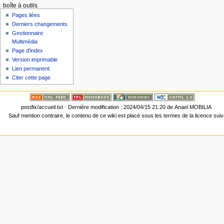
boîte à outils
Pages liées
Derniers changements
Gestionnaire
Multimédia
Page d'index
Version imprimable
Lien permanent
Citer cette page
postfix/accueil.txt
· Dernière modification :
2024/04/15 21:20
de
Anael MOBILIA
Sauf mention contraire, le contenu de ce wiki est placé sous les termes de la licence sui