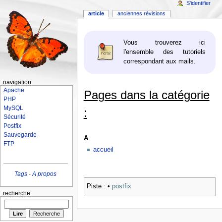
S'identifier
article
anciennes révisions
Vous trouverez ici
l'ensemble des tutoriels
correspondant aux mails.
navigation
Apache
Pages dans la catégorie
PHP
MySQL
:
Sécurité
Postfix
Sauvegarde
A
FTP
accueil
Tags
-
A propos
Piste :
•
postfix
recherche