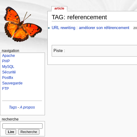
article
TAG: referencement
URL rewriting : améliorer son référencement
20
Piste :
navigation
Apache
PHP
MySQL
Sécurité
Postfix
Sauvegarde
FTP
Tags
-
A propos
recherche