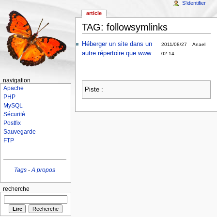
S'identifier
article
TAG: followsymlinks
Héberger un site dans un
2011/08/27
Anael
autre répertoire que www
02:14
navigation
Apache
Piste :
PHP
MySQL
Sécurité
Postfix
Sauvegarde
FTP
Tags
-
A propos
recherche