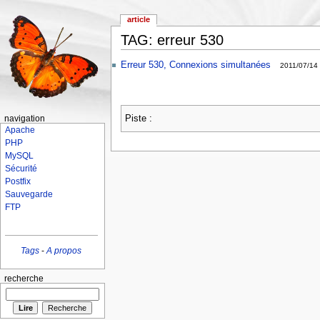
article
TAG: erreur 530
Erreur 530, Connexions simultanées
2011/07/14
Piste :
navigation
Apache
PHP
MySQL
Sécurité
Postfix
Sauvegarde
FTP
Tags
-
A propos
recherche