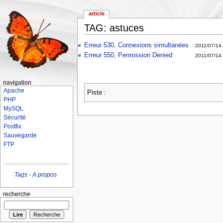
article
TAG: astuces
Erreur 530, Connexions simultanées
2011/07/14
Erreur 550, Permission Denied
2011/07/14
navigation
Apache
Piste :
PHP
MySQL
Sécurité
Postfix
Sauvegarde
FTP
Tags
-
A propos
recherche