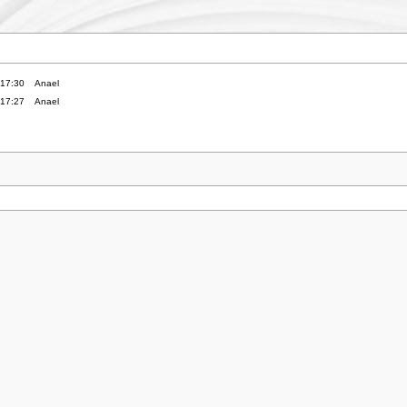
 17:30
Anael
 17:27
Anael